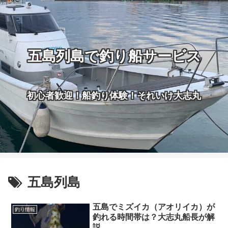
五島列島で釣り船サービス
初心者歓迎！船釣り体験！それいけ大志丸
五島列島
五島でミズイカ（アオリイカ）が
釣り情報
釣れる時間帯は？大志丸船長が解
説