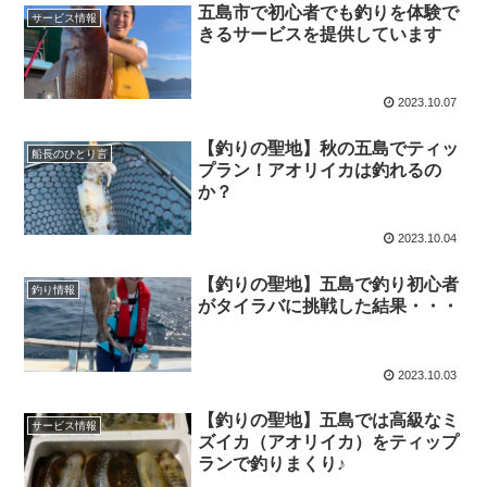
五島市で初心者でも釣りを体験で
サービス情報
きるサービスを提供しています
2023.10.07
【釣りの聖地】秋の五島でティッ
船長のひとり言
プラン！アオリイカは釣れるの
か？
2023.10.04
【釣りの聖地】五島で釣り初心者
釣り情報
がタイラバに挑戦した結果・・・
2023.10.03
【釣りの聖地】五島では高級なミ
サービス情報
ズイカ（アオリイカ）をティップ
ランで釣りまくり♪