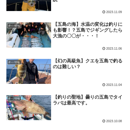
2023.11.09
【五島の海】水温の変化は釣りに
釣り情報
も影響！？五島でジギングしたら
大漁の〇〇が・・・！
2023.11.06
【幻の高級魚】クエを五島で釣る
釣り情報
のは難しい？
2023.11.04
【釣りの聖地】曇りの五島でタイ
釣り情報
ラバは最高です。
2023.10.08