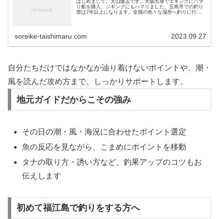
はじめまして。大山隆志です。大阪出身でエギングにハマ
り船を購入、ジギングにもハマりました。五島市での釣り
歴は7年以上になります。全国の色々な場所へ釣りに行
き、魚の美味しい五島に移住しました。釣り人の聖地・五
島で釣りを体験してみませんか？ ...
soreike-taishimaru.com
2023.09.27
自分たちだけではなかなか辿り着けないポイントや、潮・
風を読んだ攻め方まで、しっかりサポートします。
地元ガイドだからこその強み
その日の潮・風・海況に合わせたポイント選定
魚の反応を見ながら、こまめにポイントを移動
タナの取り方・誘い方など、釣果アップのコツもお
伝えします
初めて福江島で釣りをする方へ