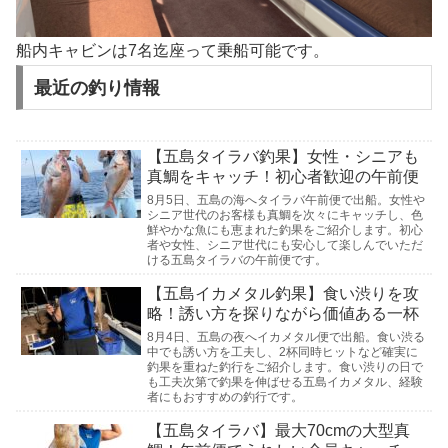
船内キャビンは7名迄座って乗船可能です。
最近の釣り情報
【五島タイラバ釣果】女性・シニアも
真鯛をキャッチ！初心者歓迎の午前便
8月5日、五島の海へタイラバ午前便で出船。女性や
シニア世代のお客様も真鯛を次々にキャッチし、色
鮮やかな魚にも恵まれた釣果をご紹介します。初心
者や女性、シニア世代にも安心して楽しんでいただ
ける五島タイラバの午前便です。
【五島イカメタル釣果】食い渋りを攻
略！誘い方を探りながら価値ある一杯
8月4日、五島の夜へイカメタル便で出船。食い渋る
中でも誘い方を工夫し、2杯同時ヒットなど確実に
釣果を重ねた釣行をご紹介します。食い渋りの日で
も工夫次第で釣果を伸ばせる五島イカメタル、経験
者にもおすすめの釣行です。
【五島タイラバ】最大70cmの大型真