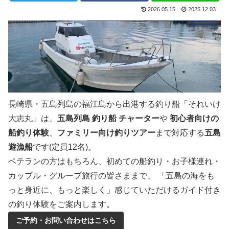
2026.05.15
2025.12.03
長崎県・五島列島の福江島から出港する釣り船「それいけ
大志丸」は、
五島列島 釣り船 チャーター
や
初心者向けの
船釣り体験
、
ファミリー向け釣りツアー
まで対応する
五島
遊漁船
です(定員12名)。
ベテランの方はもちろん、初めての船釣り・お子様連れ・
カップル・グループ旅行の皆さままで、 「五島の海をも
っと身近に、もっと楽しく」感じていただけるガイド付き
の釣り体験をご案内します。
ご予約・お問い合わせはこちら